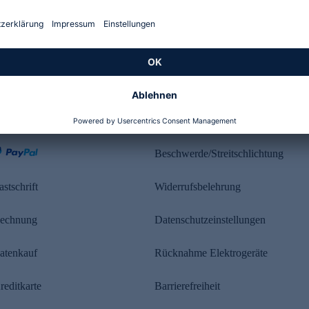
Kundenbewertung
ahlung
Rechtliches
Beschwerde/Streitschlichtung
astschrift
Widerrufsbelehrung
echnung
Datenschutzeinstellungen
atenkauf
Rücknahme Elektrogeräte
reditkarte
Barrierefreiheit