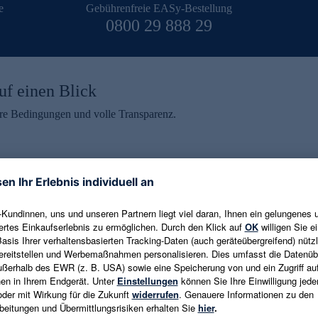
e
Gebührenfreie EASy-Bestellung
0800 29 888 29
uf einen Blick
aire Bedingungen und volle Transparenz.
ein erhalten
eren und aktuelle Trends,
E-Mail-Adresse eingeben
alten. Als Dankeschön
ne Abmeldung ist jederzeit in
Es gelten die
Datenschutzrichtlinien
un