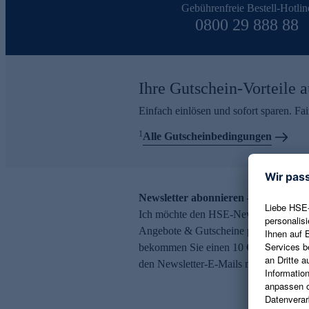
Gebührenfreie Bestell-Hotlin
0800 29 888 88
Ihre Gutschein-Vorteile a
Einfach einlösen und sofort sparen. F
1
Alle Gutscheinbedingungen
Newsletter abonnieren – 10 € Gutsch
Ich möchte den HSE-Newsletter abonni
Angebote & Gutscheine per E-Mail erh
bekommen Sie einen 10 € Gutschein. Ei
den Newsletter-E-Mails möglich.