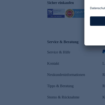
Sicher einkaufen
Service & Beratung
Z
Service & Hilfe
s
Kontakt
L
Neukundeninformationen
R
Tipps & Beratung
R
Storno & Rücknahme
K