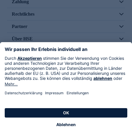
Zahlung
Rechtliches
Partner
Über HSE
Im TV
HSE International
Versand durch
Folge uns
AGB
Datenschutz
Impressum
Alle Rechte vorbehalten. Alle Preise inkl. gesetzlicher MwSt., zzgl. Versandkosten.