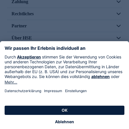
Zahlung
Rechtliches
Partner
Über HSE
Im TV
HSE International
Versand durch
Folge uns
AGB
Datenschutz
Impressum
Alle Rechte vorbehalten. Alle Preise inkl. gesetzlicher MwSt., zzgl. Versandkosten.