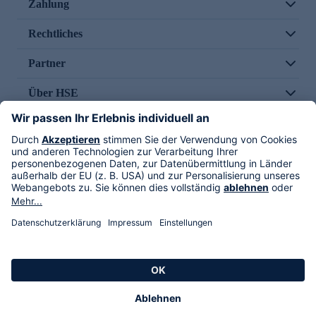
Zahlung
Rechtliches
Partner
Über HSE
Im TV
HSE International
Versand durch
Folge uns
AGB
Datenschutz
Impressum
Alle Rechte vorbehalten. Alle Preise inkl. gesetzlicher MwSt., zzgl. Versandkosten.