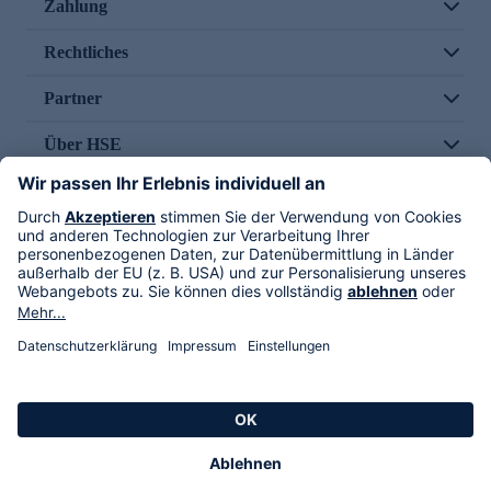
Zahlung
Rechtliches
Partner
Über HSE
Im TV
HSE International
Versand durch
Folge uns
AGB
Datenschutz
Impressum
Alle Rechte vorbehalten. Alle Preise inkl. gesetzlicher MwSt., zzgl. Versandkosten.