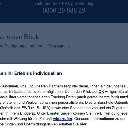
e
Gebührenfreie EASy-Bestellung
0800 29 888 29
uf einen Blick
aire Bedingungen und volle Transparenz.
ein erhalten
eren und aktuelle Trends,
E-Mail-Adresse eingeben
alten. Als Dankeschön
ne Abmeldung ist jederzeit in
Es gelten die
Datenschutzrichtlinien
un