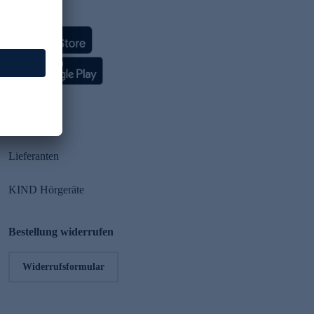
HSE App
Partner
Lieferanten
KIND Hörgeräte
Bestellung widerrufen
Widerrufsformular