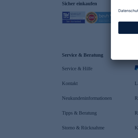
Sicher einkaufen
Service & Beratung
Z
Service & Hilfe
s
Kontakt
L
Neukundeninformationen
R
Tipps & Beratung
R
Storno & Rücknahme
K