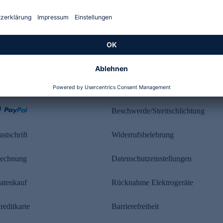
Kundenbewertung
ahlung
Rechtliches
Beschwerde/Streitschlichtung
astschrift
Widerrufsbelehrung
echnung
Datenschutzeinstellungen
atenkauf
Rücknahme Elektrogeräte
reditkarte
Barrierefreiheit