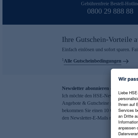
Gebührenfreie Bestell-Hotlin
0800 29 888 88
Ihre Gutschein-Vorteile a
Einfach einlösen und sofort sparen. F
1
Alle Gutscheinbedingungen
Newsletter abonnieren – 10 € Gutsch
Ich möchte den HSE-Newsletter abonni
Angebote & Gutscheine per E-Mail erh
bekommen Sie einen 10 € Gutschein. Ei
den Newsletter-E-Mails möglich.