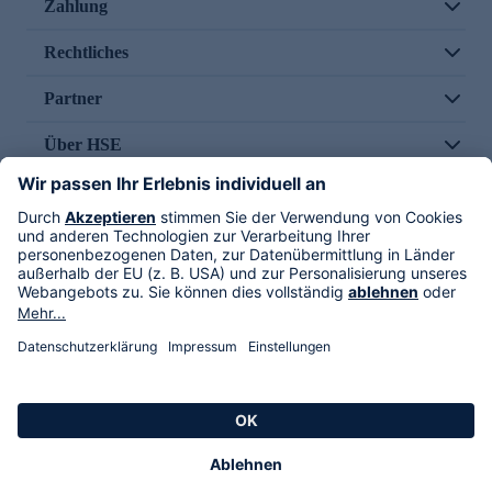
Zahlung
Rechtliches
Partner
Über HSE
Im TV
HSE International
Versand durch
Folge uns
AGB
Datenschutz
Impressum
Alle Rechte vorbehalten. Alle Preise inkl. gesetzlicher MwSt., zzgl. Versandkosten.