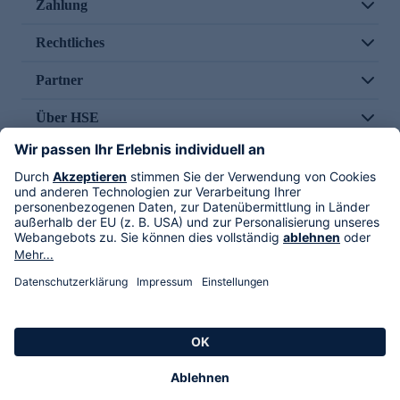
Zahlung
Rechtliches
Partner
Über HSE
Im TV
HSE International
Versand durch
Folge uns
AGB
Datenschutz
Impressum
Alle Rechte vorbehalten. Alle Preise inkl. gesetzlicher MwSt., zzgl. Versandkosten.