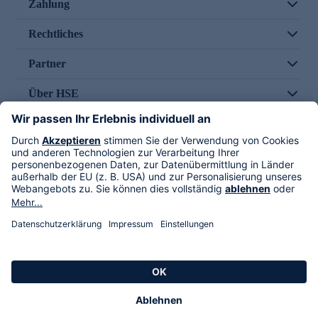
Zahlung
Rechtliches
Partner
Über HSE
Im TV
HSE International
Versand durch
Folge uns
AGB
Datenschutz
Impressum
Alle Rechte vorbehalten. Alle Preise inkl. gesetzlicher MwSt., zzgl. Versandkosten.