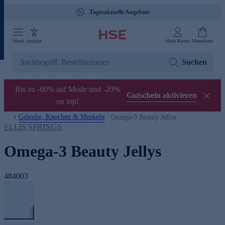
Tagesaktuelle Angebote
Menü
Ansicht
Mein Konto
Warenkorb
Suchen
Bis zu -60% auf Mode und -20%
Gutschein aktivieren
on top!
Gelenke, Knochen & Muskeln
Omega-3 Beauty Jellys
ELLIS SPRINGS
Omega-3 Beauty Jellys
484003