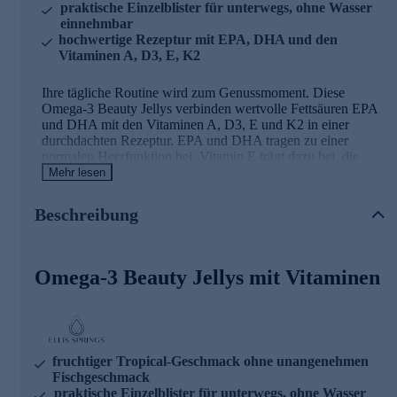
praktische Einzelblister für unterwegs, ohne Wasser
einnehmbar
hochwertige Rezeptur mit EPA, DHA und den
Vitaminen A, D3, E, K2
Ihre tägliche Routine wird zum Genussmoment. Diese
Omega-3 Beauty Jellys verbinden wertvolle Fettsäuren EPA
und DHA mit den Vitaminen A, D3, E und K2 in einer
durchdachten Rezeptur. EPA und DHA tragen zu einer
normalen Herzfunktion bei. Vitamin E trägt dazu bei, die
Zellen vor oxidativem Stress zu schützen. Vitamin A und D
Mehr lesen
unterstützen eine normale Funktion des Immunsystems.
Vitamin K2 trägt zur Erhaltung normaler Knochen bei. Die
Beschreibung
leckeren Jellys mit tropischem Fruchtgeschmack lassen sich
unkompliziert kauen – ganz ohne Wasser. Im hygienischen
Einzelblister verpackt, begleiten sie Sie mühelos durch den
Tag. Laktosefrei, glutenfrei und ohne Zuckerzusatz. Eine
Omega-3 Beauty Jellys mit Vitaminen
hochwertige Ergänzung für alle, die Wert auf Qualität und
einfache Anwendung legen.
fruchtiger Tropical-Geschmack ohne unangenehmen
Fischgeschmack
praktische Einzelblister für unterwegs, ohne Wasser