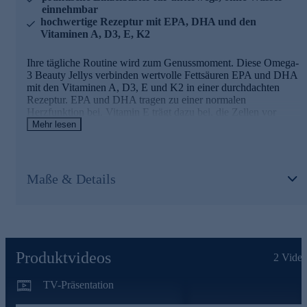
einnehmbar
hochwertige Rezeptur mit EPA, DHA und den
Vitaminen A, D3, E, K2
Ihre tägliche Routine wird zum Genussmoment. Diese Omega-
3 Beauty Jellys verbinden wertvolle Fettsäuren EPA und DHA
mit den Vitaminen A, D3, E und K2 in einer durchdachten
Rezeptur. EPA und DHA tragen zu einer normalen
Herzfunktion bei. Vitamin E trägt dazu bei, die Zellen vor
oxidativem Stress zu schützen. Vitamin A und D unterstützen
Mehr lesen
eine normale Funktion des Immunsystems. Vitamin K2 trägt
zur Erhaltung normaler Knochen bei. Die leckeren Jellys mit
tropischem Fruchtgeschmack lassen sich unkompliziert kauen –
ganz ohne Wasser. Im hygienischen Einzelblister verpackt,
Maße & Details
begleiten sie Sie mühelos durch den Tag. Laktosefrei,
glutenfrei und ohne Zuckerzusatz. Eine hochwertige
Ergänzung für alle, die Wert auf Qualität und einfache
Anwendung legen.
Produktvideos
2
Video
TV-Präsentation