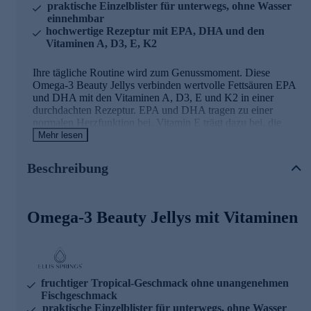
praktische Einzelblister für unterwegs, ohne Wasser
einnehmbar
hochwertige Rezeptur mit EPA, DHA und den
Vitaminen A, D3, E, K2
Ihre tägliche Routine wird zum Genussmoment. Diese
Omega-3 Beauty Jellys verbinden wertvolle Fettsäuren EPA
und DHA mit den Vitaminen A, D3, E und K2 in einer
durchdachten Rezeptur. EPA und DHA tragen zu einer
normalen Herzfunktion bei. Vitamin E trägt dazu bei, die
Zellen vor oxidativem Stress zu schützen. Vitamin A und D
Mehr lesen
unterstützen eine normale Funktion des Immunsystems.
Vitamin K2 trägt zur Erhaltung normaler Knochen bei. Die
Beschreibung
leckeren Jellys mit tropischem Fruchtgeschmack lassen sich
unkompliziert kauen – ganz ohne Wasser. Im hygienischen
Einzelblister verpackt, begleiten sie Sie mühelos durch den
Tag. Laktosefrei, glutenfrei und ohne Zuckerzusatz. Eine
Omega-3 Beauty Jellys mit Vitaminen
hochwertige Ergänzung für alle, die Wert auf Qualität und
einfache Anwendung legen.
fruchtiger Tropical-Geschmack ohne unangenehmen
Fischgeschmack
praktische Einzelblister für unterwegs, ohne Wasser