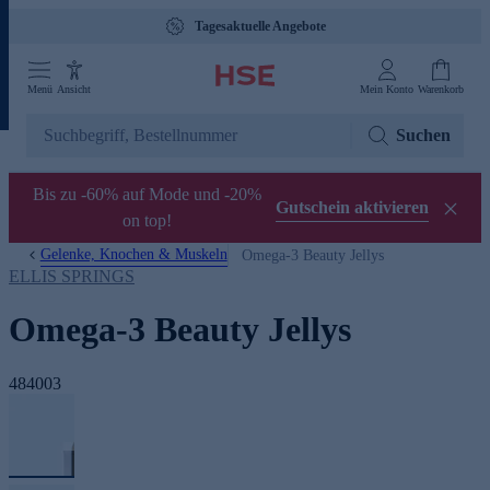
Tagesaktuelle Angebote
Menü
Ansicht
Mein Konto
Warenkorb
Suchen
Bis zu -60% auf Mode und -20%
Gutschein aktivieren
on top!
Gelenke, Knochen & Muskeln
Omega-3 Beauty Jellys
ELLIS SPRINGS
Omega-3 Beauty Jellys
484003