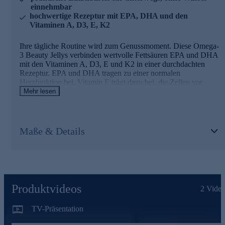
einnehmbar
hochwertige Rezeptur mit EPA, DHA und den
Vitaminen A, D3, E, K2
Ihre tägliche Routine wird zum Genussmoment. Diese Omega-
3 Beauty Jellys verbinden wertvolle Fettsäuren EPA und DHA
mit den Vitaminen A, D3, E und K2 in einer durchdachten
Rezeptur. EPA und DHA tragen zu einer normalen
Herzfunktion bei. Vitamin E trägt dazu bei, die Zellen vor
oxidativem Stress zu schützen. Vitamin A und D unterstützen
Mehr lesen
eine normale Funktion des Immunsystems. Vitamin K2 trägt
zur Erhaltung normaler Knochen bei. Die leckeren Jellys mit
tropischem Fruchtgeschmack lassen sich unkompliziert kauen –
ganz ohne Wasser. Im hygienischen Einzelblister verpackt,
Maße & Details
begleiten sie Sie mühelos durch den Tag. Laktosefrei,
glutenfrei und ohne Zuckerzusatz. Eine hochwertige
Ergänzung für alle, die Wert auf Qualität und einfache
Anwendung legen.
Produktvideos
2
Video
TV-Präsentation