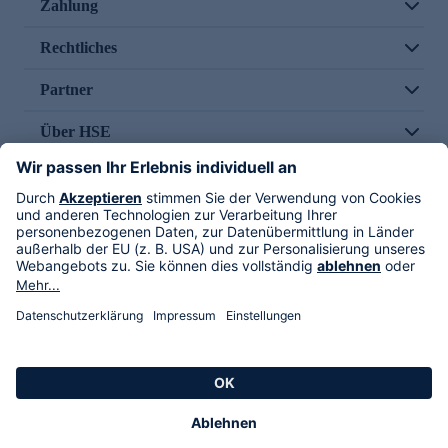
Zahlung
Rechtliches
Partner
Über HSE
Im TV
HSE International
Versand durch
Folge uns
AGB
Datenschutz
Impressum
Alle Rechte vorbehalten. Alle Preise inkl. gesetzlicher MwSt., zzgl. Versandkosten.