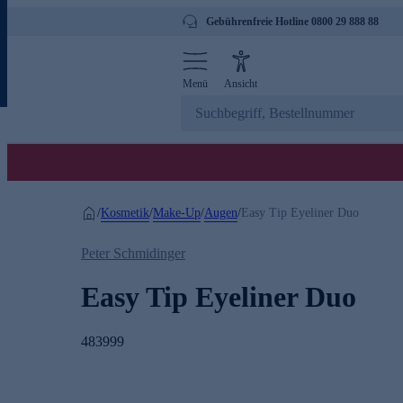
Gebührenfreie Hotline 0800 29 888 88
Menü
Ansicht
Kosmetik
Make-Up
Augen
/
/
/
/
Easy Tip Eyeliner Duo
Peter Schmidinger
Easy Tip Eyeliner Duo
483999