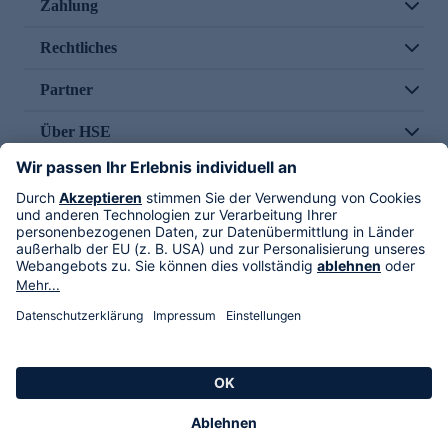
Zahlung
Rechtliches
Partner
Über HSE
Im TV
HSE International
Versand durch
Folge uns
AGB
Datenschutz
Impressum
Alle Rechte vorbehalten. Alle Preise inkl. gesetzlicher MwSt., zzgl. Versandkosten.