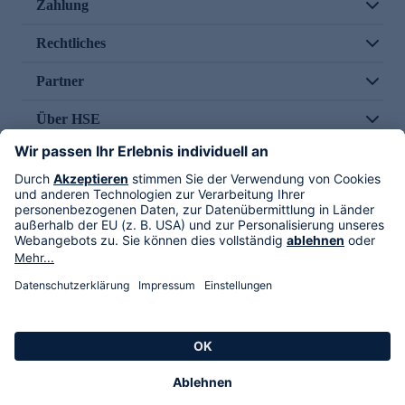
Zahlung
Rechtliches
Partner
Über HSE
Im TV
HSE International
Versand durch
Folge uns
AGB
Datenschutz
Impressum
Alle Rechte vorbehalten. Alle Preise inkl. gesetzlicher MwSt., zzgl. Versandkosten.