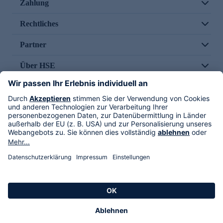
Zahlung
Rechtliches
Partner
Über HSE
Im TV
HSE International
Versand durch
Folge uns
AGB
Datenschutz
Impressum
Alle Rechte vorbehalten. Alle Preise inkl. gesetzlicher MwSt., zzgl. Versandkosten.