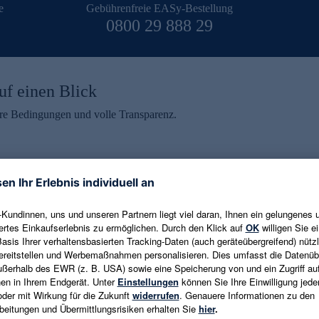
e
Gebührenfreie EASy-Bestellung
0800 29 888 29
uf einen Blick
aire Bedingungen und volle Transparenz.
ein erhalten
eren und aktuelle Trends,
E-Mail-Adresse eingeben
alten. Als Dankeschön
ne Abmeldung ist jederzeit in
Es gelten die
Datenschutzrichtlinien
un