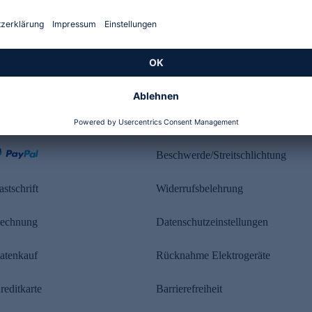
Kundenbewertung
ahlung
Rechtliches
Beschwerde/Streitschlichtung
astschrift
Widerrufsbelehrung
echnung
Datenschutzeinstellungen
atenkauf
Rücknahme Elektrogeräte
reditkarte
Barrierefreiheit