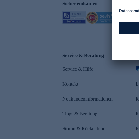
Sicher einkaufen
Service & Beratung
Z
Service & Hilfe
Kontakt
L
Neukundeninformationen
R
Tipps & Beratung
R
Storno & Rücknahme
K