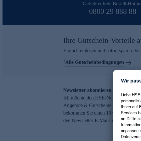
Gebührenfreie Bestell-Hotlin
0800 29 888 88
Ihre Gutschein-Vorteile a
Einfach einlösen und sofort sparen. F
1
Alle Gutscheinbedingungen
Newsletter abonnieren – 10 € Gutsch
Ich möchte den HSE-Newsletter abonni
Angebote & Gutscheine per E-Mail erh
bekommen Sie einen 10 € Gutschein. Ei
den Newsletter-E-Mails möglich.