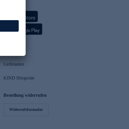
HSE App
Partner
Lieferanten
KIND Hörgeräte
Bestellung widerrufen
Widerrufsformular