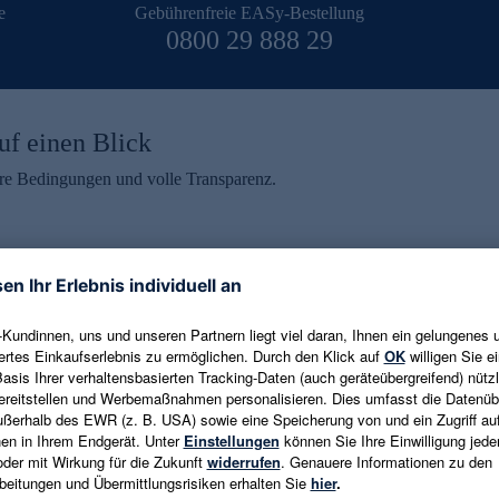
e
Gebührenfreie EASy-Bestellung
0800 29 888 29
uf einen Blick
aire Bedingungen und volle Transparenz.
ein erhalten
eren und aktuelle Trends,
E-Mail-Adresse eingeben
alten. Als Dankeschön
ne Abmeldung ist jederzeit in
Es gelten die
Datenschutzrichtlinien
un