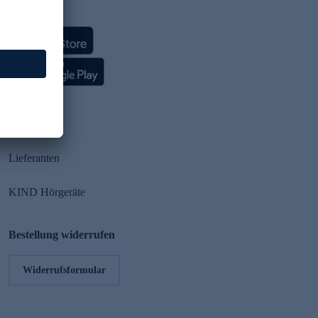
HSE App
Partner
Lieferanten
KIND Hörgeräte
Bestellung widerrufen
Widerrufsformular