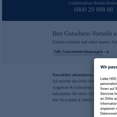
Gebührenfreie Bestell-Hotlin
0800 29 888 88
Ihre Gutschein-Vorteile a
Einfach einlösen und sofort sparen. F
1
Alle Gutscheinbedingungen
Newsletter abonnieren – 10 € Gutsch
Ich möchte den HSE-Newsletter abonni
Angebote & Gutscheine per E-Mail erh
bekommen Sie einen 10 € Gutschein. Ei
den Newsletter-E-Mails möglich.