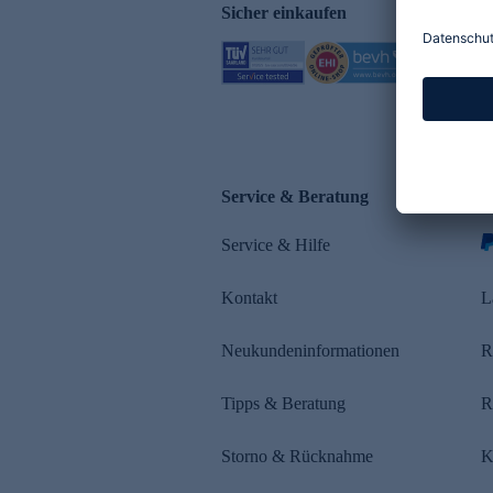
Sicher einkaufen
Service & Beratung
Z
Service & Hilfe
Kontakt
L
Neukundeninformationen
R
Tipps & Beratung
R
Storno & Rücknahme
K