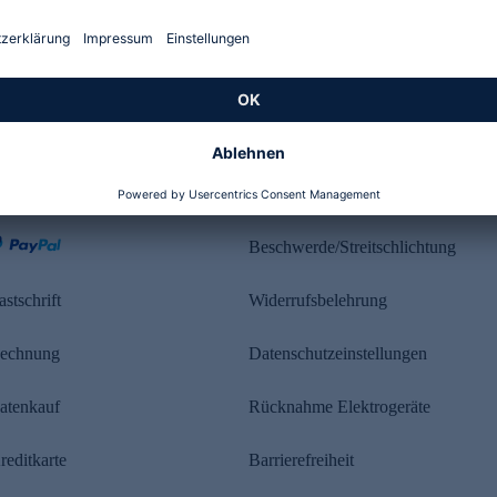
Kundenbewertung
ahlung
Rechtliches
Beschwerde/Streitschlichtung
astschrift
Widerrufsbelehrung
echnung
Datenschutzeinstellungen
atenkauf
Rücknahme Elektrogeräte
reditkarte
Barrierefreiheit