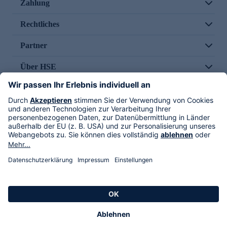
Zahlung
Rechtliches
Partner
Über HSE
Im TV
HSE International
Versand durch
Folge uns
AGB
Datenschutz
Impressum
Alle Rechte vorbehalten. Alle Preise inkl. gesetzlicher MwSt., zzgl. Versandkosten.