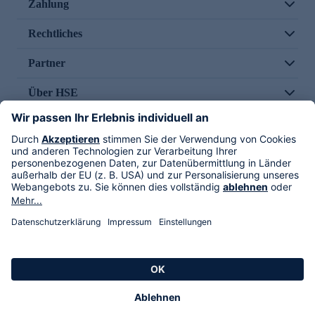
Zahlung
Rechtliches
Partner
Über HSE
Im TV
HSE International
Versand durch
Folge uns
AGB
Datenschutz
Impressum
Alle Rechte vorbehalten. Alle Preise inkl. gesetzlicher MwSt., zzgl. Versandkosten.