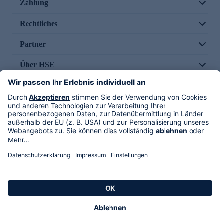
Zahlung
Rechtliches
Partner
Über HSE
Im TV
HSE International
Versand durch
Folge uns
AGB
Datenschutz
Impressum
Alle Rechte vorbehalten. Alle Preise inkl. gesetzlicher MwSt., zzgl. Versandkosten.