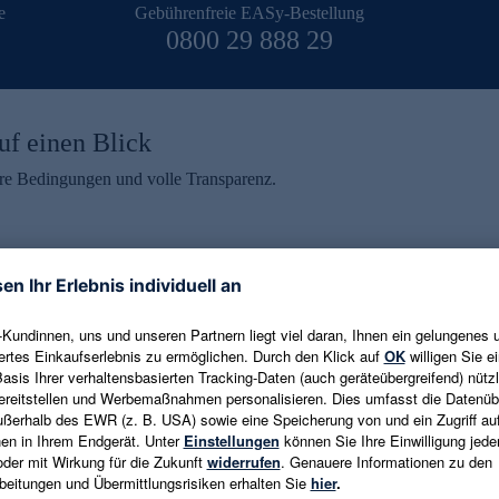
e
Gebührenfreie EASy-Bestellung
0800 29 888 29
uf einen Blick
aire Bedingungen und volle Transparenz.
ein erhalten
eren und aktuelle Trends,
E-Mail-Adresse eingeben
alten. Als Dankeschön
ne Abmeldung ist jederzeit in
Es gelten die
Datenschutzrichtlinien
un