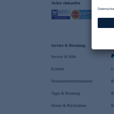
Sicher einkaufen
Service & Beratung
Z
Service & Hilfe
Kontakt
L
Neukundeninformationen
R
Tipps & Beratung
R
Storno & Rücknahme
K