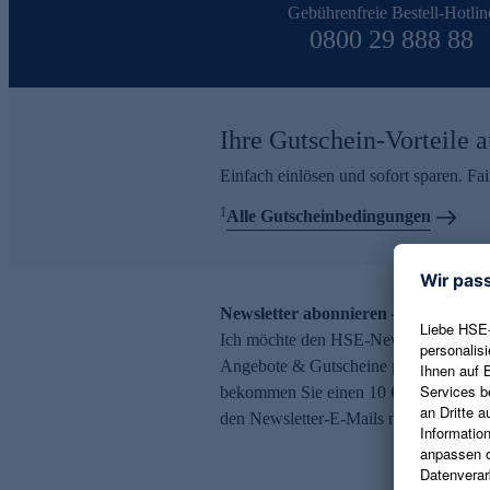
Gebührenfreie Bestell-Hotlin
0800 29 888 88
Ihre Gutschein-Vorteile a
Einfach einlösen und sofort sparen. F
1
Alle Gutscheinbedingungen
Newsletter abonnieren – 10 € Gutsch
Ich möchte den HSE-Newsletter abonni
Angebote & Gutscheine per E-Mail erh
bekommen Sie einen 10 € Gutschein. Ei
den Newsletter-E-Mails möglich.