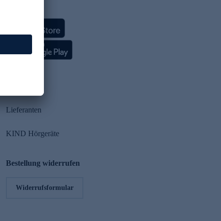
HSE App
Partner
Lieferanten
KIND Hörgeräte
Bestellung widerrufen
Widerrufsformular