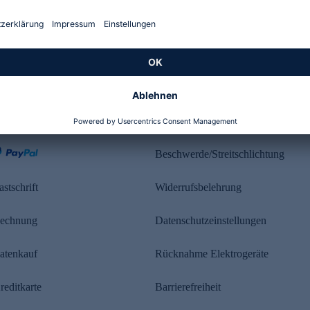
Kundenbewertung
ahlung
Rechtliches
Beschwerde/Streitschlichtung
astschrift
Widerrufsbelehrung
echnung
Datenschutzeinstellungen
atenkauf
Rücknahme Elektrogeräte
reditkarte
Barrierefreiheit