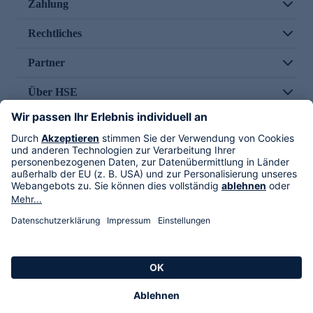
Zahlung
Rechtliches
Partner
Über HSE
Im TV
HSE International
Versand durch
Folge uns
AGB
Datenschutz
Impressum
Alle Rechte vorbehalten. Alle Preise inkl. gesetzlicher MwSt., zzgl. Versandkosten.