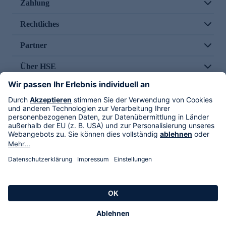
Zahlung
Rechtliches
Partner
Über HSE
Im TV
HSE International
Versand durch
Folge uns
AGB
Datenschutz
Impressum
Alle Rechte vorbehalten. Alle Preise inkl. gesetzlicher MwSt., zzgl. Versandkosten.