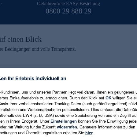
e
Gebührenfreie EASy-Bestellung
0800 29 888 29
uf einen Blick
aire Bedingungen und volle Transparenz.
ein erhalten
eren und aktuelle Trends,
E-Mail-Adresse eingeben
alten. Als Dankeschön
ne Abmeldung ist jederzeit in
Es gelten die
Datenschutzrichtlinien
un