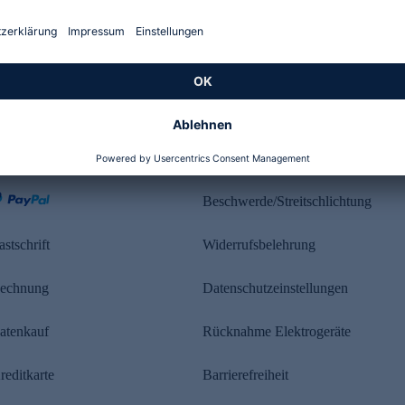
Kundenbewertung
ahlung
Rechtliches
Beschwerde/Streitschlichtung
astschrift
Widerrufsbelehrung
echnung
Datenschutzeinstellungen
atenkauf
Rücknahme Elektrogeräte
reditkarte
Barrierefreiheit