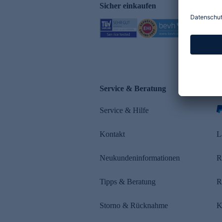
Sicher einkaufen
Service & Beratung
Z
Service & Hilfe
Kontakt
L
Neukundeninformationen
R
Tipps & Beratung
R
Storno & Rücknahme
K