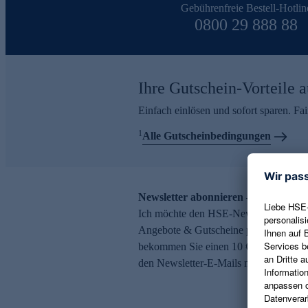
Gebührenfreie Bestell-Hotlin
0800 29 888 88
Ihre Gutschein-Vorteile a
Einfach einlösen und sofort sparen. F
1
Alle Gutscheinbedingungen
Newsletter abonnieren – 10 € Gutsch
Ich möchte den HSE-Newsletter abonni
Angebote & Gutscheine per E-Mail erh
bekommen Sie einen 10 € Gutschein. Ei
den Newsletter-E-Mails möglich.