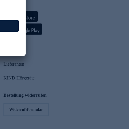
HSE App
Partner
Lieferanten
KIND Hörgeräte
Bestellung widerrufen
Widerrufsformular