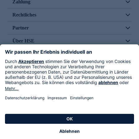
Zahlung
Rechtliches
Partner
Über HSE
Im TV
HSE International
Versand durch
Folge uns
AGB
Datenschutz
Impressum
Alle Rechte vorbehalten. Alle Preise inkl. gesetzlicher MwSt., zzgl. Versandkosten.