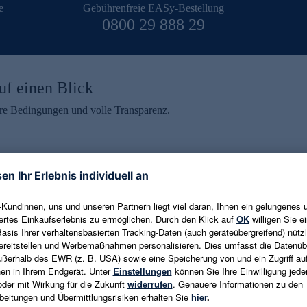
e
Gebührenfreie EASy-Bestellung
0800 29 888 29
uf einen Blick
aire Bedingungen und volle Transparenz.
ein erhalten
eren und aktuelle Trends,
E-Mail-Adresse eingeben
alten. Als Dankeschön
ne Abmeldung ist jederzeit in
Es gelten die
Datenschutzrichtlinien
un