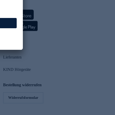
HSE App
Partner
Lieferanten
KIND Hörgeräte
Bestellung widerrufen
Widerrufsformular