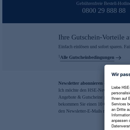
Gebührenfreie Bestell-Hotlin
0800 29 888 88
Ihre Gutschein-Vorteile a
Einfach einlösen und sofort sparen. F
1
Alle Gutscheinbedingungen
Newsletter abonnieren – 10 € Gutsch
Ich möchte den HSE-Newsletter abonni
Angebote & Gutscheine per E-Mail erh
bekommen Sie einen 10 € Gutschein. Ei
den Newsletter-E-Mails möglich.