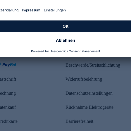
Kundenbewertung
ahlung
Rechtliches
Beschwerde/Streitschlichtung
astschrift
Widerrufsbelehrung
echnung
Datenschutzeinstellungen
atenkauf
Rücknahme Elektrogeräte
reditkarte
Barrierefreiheit