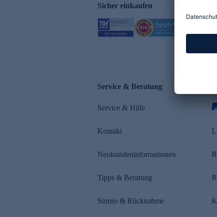
Sicher einkaufen
Service & Beratung
Z
Service & Hilfe
Kontakt
L
Neukundeninformationen
R
Tipps & Beratung
R
Storno & Rücknahme
K