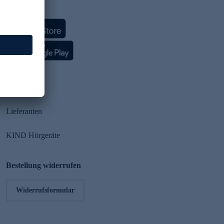
HSE App
Partner
Lieferanten
KIND Hörgeräte
Bestellung widerrufen
Widerrufsformular