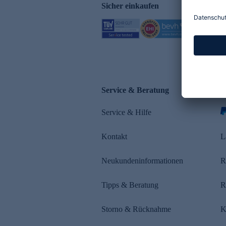
Sicher einkaufen
Service & Beratung
Z
Service & Hilfe
s
Kontakt
L
Neukundeninformationen
R
Tipps & Beratung
R
Storno & Rücknahme
K