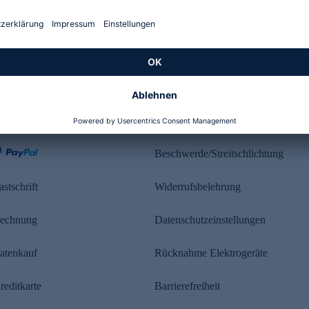
Kundenbewertung
ahlung
Rechtliches
Beschwerde/Streitschlichtung
astschrift
Widerrufsbelehrung
echnung
Datenschutzeinstellungen
atenkauf
Rücknahme Elektrogeräte
reditkarte
Barrierefreiheit