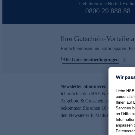
Gebührenfreie Bestell-Hotlin
0800 29 888 88
Ihre Gutschein-Vorteile a
Einfach einlösen und sofort sparen. F
1
Alle Gutscheinbedingungen
Newsletter abonnieren – 10 € Gutsch
Ich möchte den HSE-Newsletter abonni
Angebote & Gutscheine per E-Mail erh
bekommen Sie einen 10 € Gutschein. Ei
den Newsletter-E-Mails möglich.