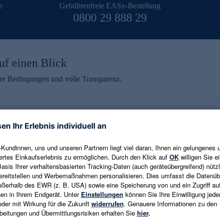
e
Gebührenfreie EASy-Bestellung
0800 29 888 29
uf einen Blick
aire Bedingungen und volle Transparenz.
ein erhalten
eren und aktuelle Trends,
E-Mail-Adresse eingeben
alten. Als Dankeschön
ne Abmeldung ist jederzeit in
Es gelten die
Datenschutzrichtlinien
un