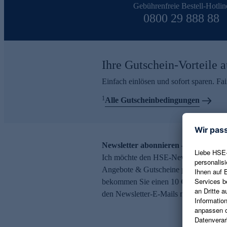
Gebührenfreie Bestell-Hotlin
0800 29 888 88
Ihre Gutschein-Vorteile a
Einfach einlösen und sofort sparen. F
1
Alle Gutscheinbedingungen
Newsletter abonnieren – 10 € Gutsch
Ich möchte den HSE-Newsletter abonni
Angebote & Gutscheine per E-Mail erh
bekommen Sie einen 10 € Gutschein. Ei
den Newsletter-E-Mails möglich.