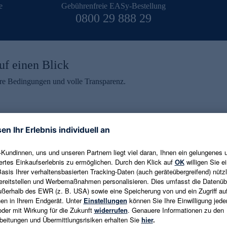
e
Gebührenfreie EASy-Bestellung
0800 29 888 29
uf einen Blick
aire Bedingungen und volle Transparenz.
ein erhalten
eren und aktuelle Trends,
E-Mail-Adresse eingeben
alten. Als Dankeschön
ne Abmeldung ist jederzeit in
Es gelten die
Datenschutzrichtlinien
un