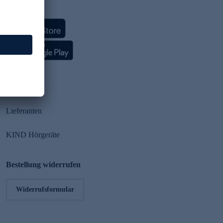
HSE App
Partner
Lieferanten
KIND Hörgeräte
Bestellung widerrufen
Widerrufsformular