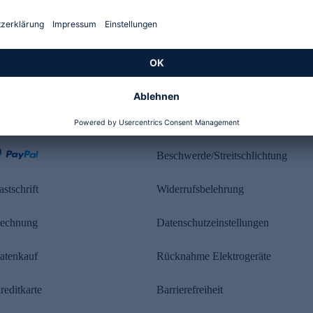
Kundenbewertung
ahlung
Rechtliches
Beschwerde/Streitschlichtung
astschrift
Widerrufsbelehrung
echnung
Datenschutzeinstellungen
atenkauf
Rücknahme Elektrogeräte
reditkarte
Barrierefreiheit