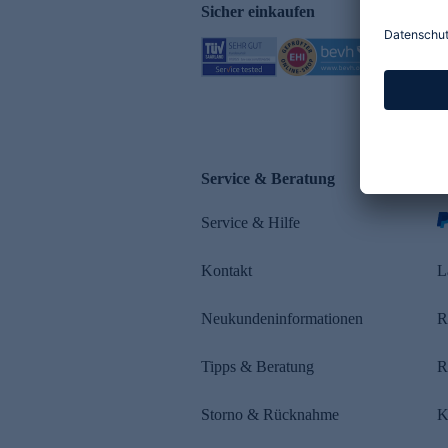
Sicher einkaufen
Service & Beratung
Z
Service & Hilfe
s
Kontakt
L
Neukundeninformationen
R
Tipps & Beratung
R
Storno & Rücknahme
K