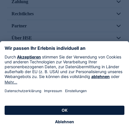
Zahlung
Rechtliches
Partner
Über HSE
Im TV
HSE International
Versand durch
Folge uns
AGB
Datenschutz
Impressum
Alle Rechte vorbehalten. Alle Preise inkl. gesetzlicher MwSt., zzgl. Versandkosten.