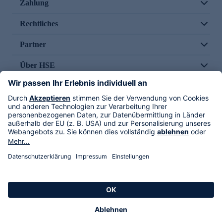
Zahlung
Rechtliches
Partner
Über HSE
Im TV
HSE International
Versand durch
Folge uns
AGB
Datenschutz
Impressum
Alle Rechte vorbehalten. Alle Preise inkl. gesetzlicher MwSt., zzgl. Versandkosten.