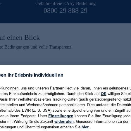
e
Gebührenfreie EASy-Bestellung
0800 29 888 29
uf einen Blick
aire Bedingungen und volle Transparenz.
ein erhalten
eren und aktuelle Trends,
E-Mail-Adresse eingeben
alten. Als Dankeschön
ne Abmeldung ist jederzeit in
Es gelten die
Datenschutzrichtlinien
un