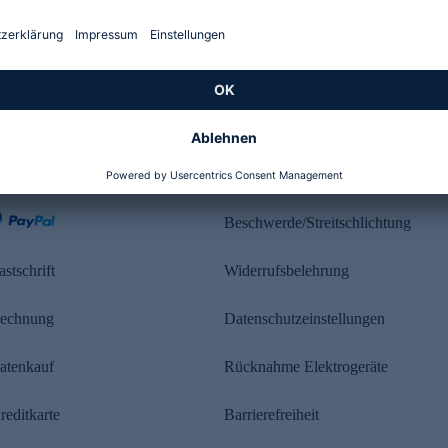
Kundenbewertung
ahlung
Rechtliches
Beschwerde/Streitschlichtung
astschrift
Widerrufsbelehrung
echnung
Datenschutzeinstellungen
atenkauf
Rücknahme Elektrogeräte
reditkarte
Barrierefreiheit