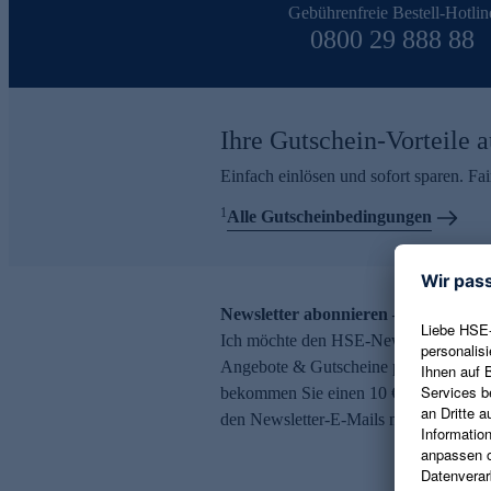
Gebührenfreie Bestell-Hotlin
0800 29 888 88
Ihre Gutschein-Vorteile a
Einfach einlösen und sofort sparen. F
1
Alle Gutscheinbedingungen
Newsletter abonnieren – 10 € Gutsch
Ich möchte den HSE-Newsletter abonni
Angebote & Gutscheine per E-Mail erh
bekommen Sie einen 10 € Gutschein. Ei
den Newsletter-E-Mails möglich.