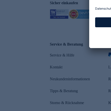
Sicher einkaufen
Service & Beratung
Z
Service & Hilfe
Kontakt
L
Neukundeninformationen
R
Tipps & Beratung
R
Storno & Rücknahme
K