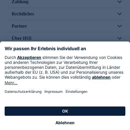
Zahlung
Rechtliches
Partner
Über HSE
Im TV
HSE International
Versand durch
Folge uns
AGB
Datenschutz
Impressum
Alle Rechte vorbehalten. Alle Preise inkl. gesetzlicher MwSt., zzgl. Versandkosten.