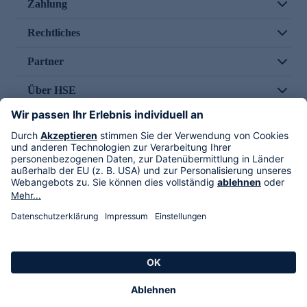
Zahlung
Rechtliches
Partner
Über HSE
Im TV
HSE International
Versand durch
Folge uns
AGB
Datenschutz
Impressum
Alle Rechte vorbehalten. Alle Preise inkl. gesetzlicher MwSt., zzgl. Versandkosten.