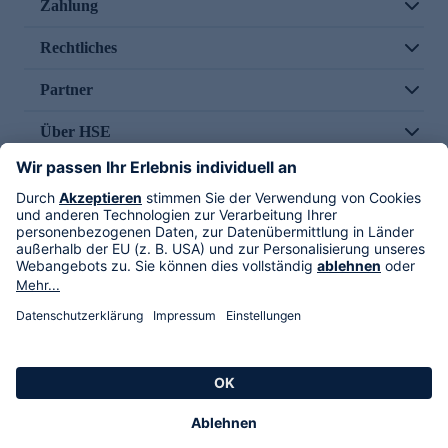
Zahlung
Rechtliches
Partner
Über HSE
Im TV
HSE International
Versand durch
Folge uns
AGB
Datenschutz
Impressum
Alle Rechte vorbehalten. Alle Preise inkl. gesetzlicher MwSt., zzgl. Versandkosten.