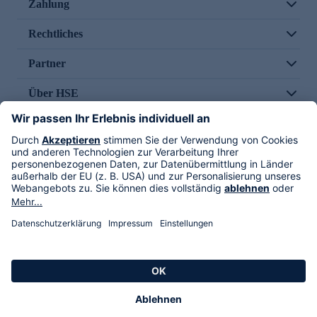
Zahlung
Rechtliches
Partner
Über HSE
Im TV
HSE International
Versand durch
Folge uns
AGB
Datenschutz
Impressum
Alle Rechte vorbehalten. Alle Preise inkl. gesetzlicher MwSt., zzgl. Versandkosten.