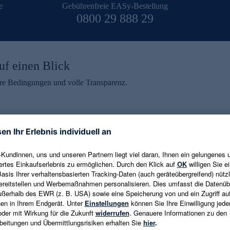
e
Gebührenfreie EASy-Bestellung
0800 29 888 29
uf einen Blick
aire Bedingungen und volle Transparenz.
ein erhalten
eren und aktuelle Trends,
E-Mail-Adresse eingeben
alten. Als Dankeschön
ne Abmeldung ist jederzeit in
Es gelten die
Datenschutzrichtlinien
un