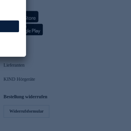
HSE App
Partner
Lieferanten
KIND Hörgeräte
Bestellung widerrufen
Widerrufsformular