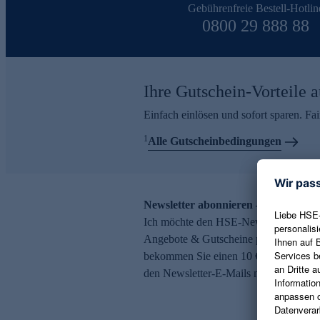
Gebührenfreie Bestell-Hotlin
0800 29 888 88
Ihre Gutschein-Vorteile a
Einfach einlösen und sofort sparen. F
1
Alle Gutscheinbedingungen
Newsletter abonnieren – 10 € Gutsch
Ich möchte den HSE-Newsletter abonni
Angebote & Gutscheine per E-Mail erh
bekommen Sie einen 10 € Gutschein. Ei
den Newsletter-E-Mails möglich.