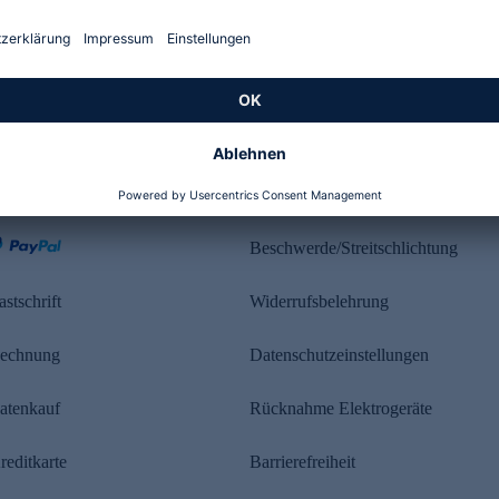
Kundenbewertung
ahlung
Rechtliches
Beschwerde/Streitschlichtung
astschrift
Widerrufsbelehrung
echnung
Datenschutzeinstellungen
atenkauf
Rücknahme Elektrogeräte
reditkarte
Barrierefreiheit