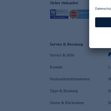
Sicher einkaufen
Service & Beratung
Z
Service & Hilfe
s
Kontakt
L
Neukundeninformationen
R
Tipps & Beratung
R
Storno & Rücknahme
K