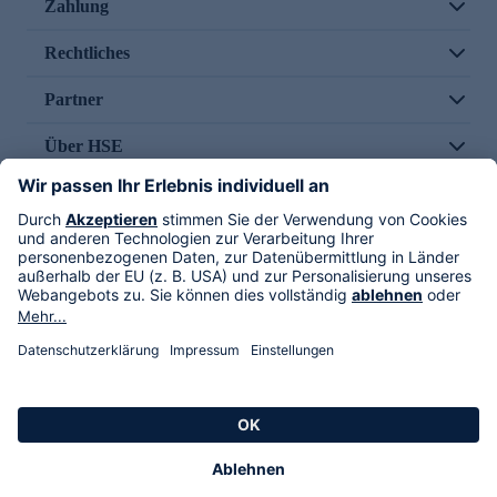
Zahlung
Rechtliches
Partner
Über HSE
Im TV
HSE International
Versand durch
Folge uns
AGB
Datenschutz
Impressum
Alle Rechte vorbehalten. Alle Preise inkl. gesetzlicher MwSt., zzgl. Versandkosten.