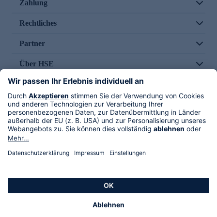
Zahlung
Rechtliches
Partner
Über HSE
Im TV
HSE International
Versand durch
Folge uns
AGB
Datenschutz
Impressum
Alle Rechte vorbehalten. Alle Preise inkl. gesetzlicher MwSt., zzgl. Versandkosten.