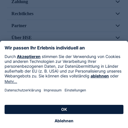
Zahlung
Rechtliches
Partner
Über HSE
Im TV
HSE International
Versand durch
Folge uns
AGB
Datenschutz
Impressum
Alle Rechte vorbehalten. Alle Preise inkl. gesetzlicher MwSt., zzgl. Versandkosten.