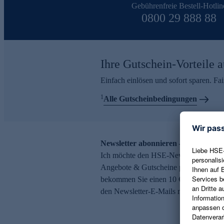
Gebührenfreie Bestell-Hotlin
0800 29 888 88
Ihre Gutschein-Vorteile a
Einfach einlösen und sofort sparen. F
1
Alle Gutscheinbedingungen
Newsletter abonnieren – 10 € Gutsch
Ich möchte den HSE-Newsletter abonni
Angebote & Gutscheine per E-Mail erh
bekommen Sie einen 10 € Gutschein. Ei
den Newsletter-E-Mails möglich.