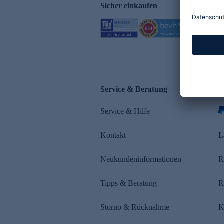
Sicher einkaufen
Service & Beratung
Z
Service & Hilfe
s
Kontakt
L
Neukundeninformationen
R
Tipps & Beratung
R
Storno & Rücknahme
K