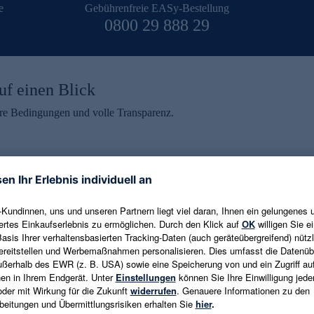
e
Gebührenfreie EASy-Bestellung
0800 29 888 29
uf einen Blick
aire Bedingungen und volle Transparenz.
ein erhalten
eren und aktuelle Trends,
E-Mail-Adresse eingeben
alten. Als Dankeschön
ne Abmeldung ist jederzeit in
Es gelten die
Datenschutzrichtlinien
un