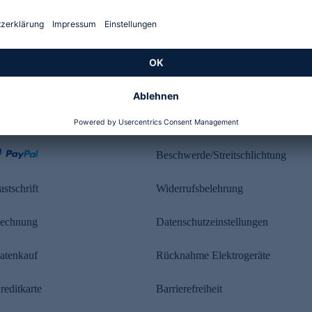
Kundenbewertung
ahlung
Rechtliches
Beschwerde/Streitschlichtung
astschrift
Widerrufsbelehrung
echnung
Datenschutzeinstellungen
atenkauf
Rücknahme Elektrogeräte
reditkarte
Barrierefreiheit