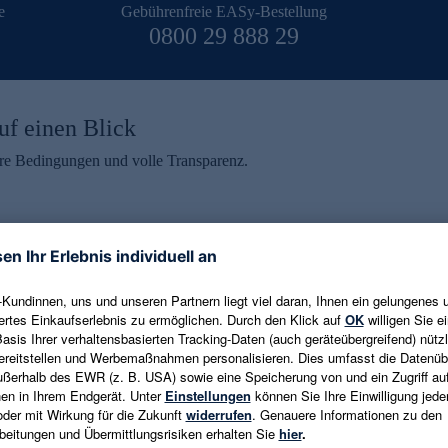
e
Gebührenfreie EASy-Bestellung
0800 29 888 29
uf einen Blick
aire Bedingungen und volle Transparenz.
ein erhalten
eren und aktuelle Trends,
E-Mail-Adresse eingeben
alten. Als Dankeschön
ne Abmeldung ist jederzeit in
Es gelten die
Datenschutzrichtlinien
un