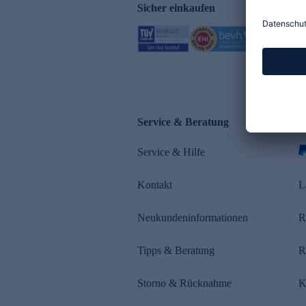
Sicher einkaufen
Service & Beratung
Z
Service & Hilfe
Kontakt
L
Neukundeninformationen
R
Tipps & Beratung
R
Storno & Rücknahme
K