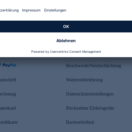
Kundenbewertung
ahlung
Rechtliches
Beschwerde/Streitschlichtung
astschrift
Widerrufsbelehrung
echnung
Datenschutzeinstellungen
atenkauf
Rücknahme Elektrogeräte
reditkarte
Barrierefreiheit