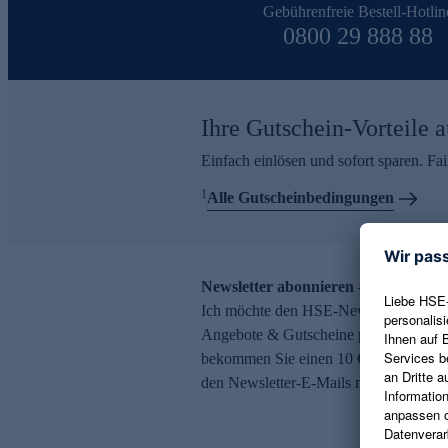
Gebührenfreie Bestell-Hotlin
0800 29 888 88
Ihre Gutschein-Vorteile a
Einfach einlösen und sofort sparen. F
1
Alle Gutscheinbedingungen
Newsletter abonnieren – 10 € Gutsch
Ich möchte den HSE-Newsletter abonni
Angebote & Gutscheine per E-Mail erh
bekommen Sie einen 10 € Gutschein. Ei
den Newsletter-E-Mails möglich.