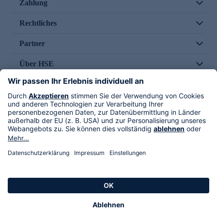
Zahlung
Rechtliches
Partner
Über HSE
Im TV
HSE International
Versand durch
Folge uns
AGB
Datenschutz
Impressum
Alle Rechte vorbehalten. Alle Preise inkl. gesetzlicher MwSt., zzgl. Versandkosten.