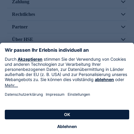
Zahlung
Rechtliches
Partner
Über HSE
Im TV
HSE International
Versand durch
Folge uns
AGB
Datenschutz
Impressum
Alle Rechte vorbehalten. Alle Preise inkl. gesetzlicher MwSt., zzgl. Versandkosten.