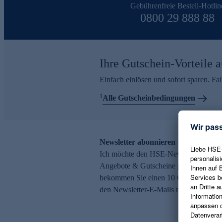
Gebührenfreie Bestell-Hotlin
0800 29 888 88
Ihre Gutschein-Vorteile a
Einfach einlösen und sofort sparen. F
1
Alle Gutscheinbedingungen
Newsletter abonnieren – 10 € Gutsch
Ich möchte den HSE-Newsletter abonni
Angebote & Gutscheine per E-Mail erh
bekommen Sie einen 10 € Gutschein. Ei
den Newsletter-E-Mails möglich.