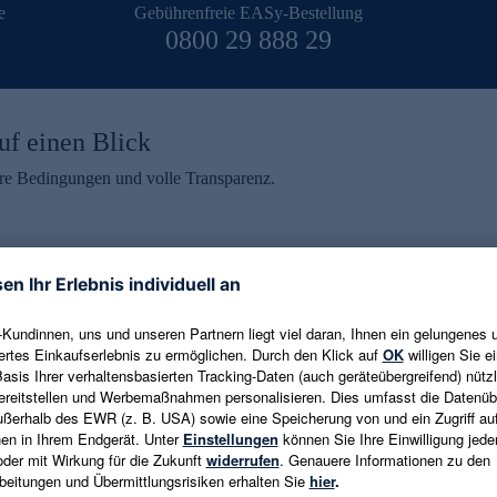
e
Gebührenfreie EASy-Bestellung
0800 29 888 29
uf einen Blick
aire Bedingungen und volle Transparenz.
ein erhalten
eren und aktuelle Trends,
E-Mail-Adresse eingeben
alten. Als Dankeschön
ne Abmeldung ist jederzeit in
Es gelten die
Datenschutzrichtlinien
un