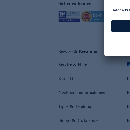
Sicher einkaufen
Service & Beratung
Z
Service & Hilfe
s
Kontakt
L
Neukundeninformationen
R
Tipps & Beratung
R
Storno & Rücknahme
K