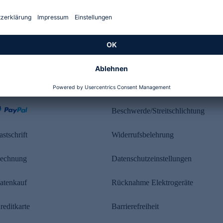
Kundenbewertung
ahlung
Rechtliches
Beschwerde/Streitschlichtung
astschrift
Widerrufsbelehrung
echnung
Datenschutzeinstellungen
atenkauf
Rücknahme Elektrogeräte
reditkarte
Barrierefreiheit