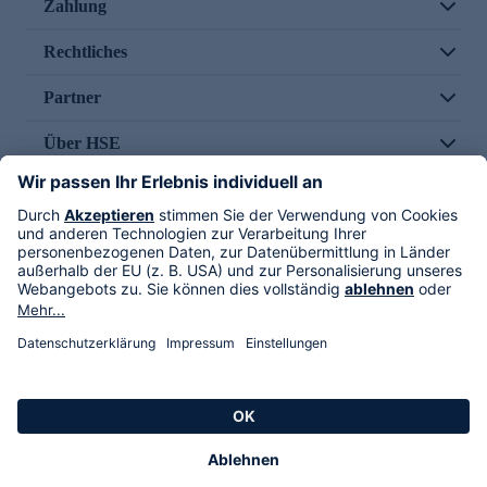
Zahlung
Rechtliches
Partner
Über HSE
Im TV
HSE International
Versand durch
Folge uns
AGB
Datenschutz
Impressum
Alle Rechte vorbehalten. Alle Preise inkl. gesetzlicher MwSt., zzgl. Versandkosten.