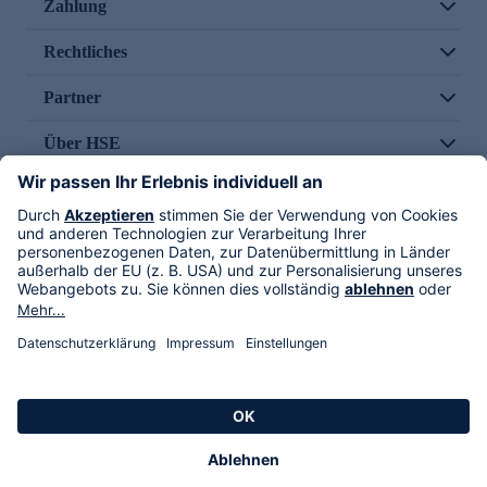
Zahlung
Rechtliches
Partner
Über HSE
Im TV
HSE International
Versand durch
Folge uns
AGB
Datenschutz
Impressum
Alle Rechte vorbehalten. Alle Preise inkl. gesetzlicher MwSt., zzgl. Versandkosten.