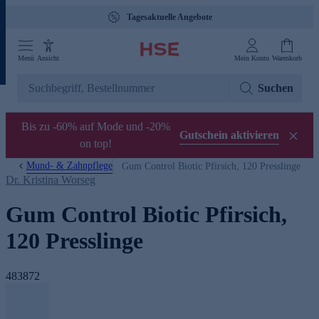
Tagesaktuelle Angebote
Menü
Ansicht
Mein Konto
Warenkorb
Suchen
Bis zu -60% auf Mode und -20%
Gutschein aktivieren
on top!
Mund- & Zahnpflege
Gum Control Biotic Pfirsich, 120 Presslinge
Dr. Kristina Worseg
Gum Control Biotic Pfirsich,
120 Presslinge
483872