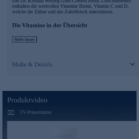
Die Dr. Kristina Worseg Gum Control Biotic Lutschtabletten
enthalten die wertvollen Vitamine Biotin, Vitamin C und D,
welche die Zähne und das Zahnfleisch unterstützen.
Die Vitamine in der Übersicht
Biotin
trägt zur Erhaltung normaler Schleimhäute bei.
Mehr lesen
Vitamin C
: trägt zu einer normalen Kollagenbildung für
eine normale Funktion des Zahnfleisches bei und trägt zu
einer normalen Kollagenbildung für eine normale Funktion
der Zähne bei.
Maße & Details
Vitamin D
trägt zur Erhaltung normaler Zähne bei.
Gleich heute noch bequem online bestellen.
Produktvideo
TV-Präsentation