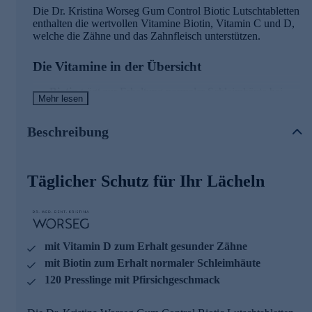
Die Dr. Kristina Worseg Gum Control Biotic Lutschtabletten
enthalten die wertvollen Vitamine Biotin, Vitamin C und D,
welche die Zähne und das Zahnfleisch unterstützen.
Die Vitamine in der Übersicht
Biotin
trägt zur Erhaltung normaler Schleimhäute bei.
Mehr lesen
Vitamin C
: trägt zu einer normalen Kollagenbildung für
eine normale Funktion des Zahnfleisches bei und trägt zu
einer normalen Kollagenbildung für eine normale
Beschreibung
Funktion der Zähne bei.
Vitamin D
trägt zur Erhaltung normaler Zähne bei.
Täglicher Schutz für Ihr Lächeln
Gleich heute noch bequem online bestellen.
mit Vitamin D zum Erhalt gesunder Zähne
mit Biotin zum Erhalt normaler Schleimhäute
120 Presslinge mit Pfirsichgeschmack