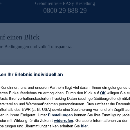
e
Gebührenfreie EASy-Bestellung
0800 29 888 29
uf einen Blick
aire Bedingungen und volle Transparenz.
ein erhalten
eren und aktuelle Trends,
E-Mail-Adresse eingeben
alten. Als Dankeschön
ne Abmeldung ist jederzeit in
Es gelten die
Datenschutzrichtlinien
un