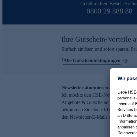
Gebührenfreie Bestell-Hotlin
0800 29 888 88
Ihre Gutschein-Vorteile a
Einfach einlösen und sofort sparen. F
1
Alle Gutscheinbedingungen
Newsletter abonnieren – 10 € Gutsch
Ich möchte den HSE-Newsletter abonni
Angebote & Gutscheine per E-Mail erh
bekommen Sie einen 10 € Gutschein. Ei
den Newsletter-E-Mails möglich.