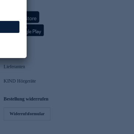
HSE App
Partner
Lieferanten
KIND Hörgeräte
Bestellung widerrufen
Widerrufsformular