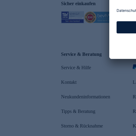
Sicher einkaufen
Service & Beratung
Z
Service & Hilfe
Kontakt
L
Neukundeninformationen
R
Tipps & Beratung
R
Storno & Rücknahme
K