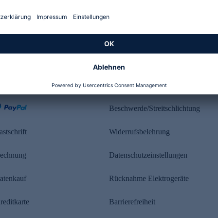
Kundenbewertung
ahlung
Rechtliches
Beschwerde/Streitschlichtung
astschrift
Widerrufsbelehrung
echnung
Datenschutzeinstellungen
atenkauf
Rücknahme Elektrogeräte
reditkarte
Barrierefreiheit