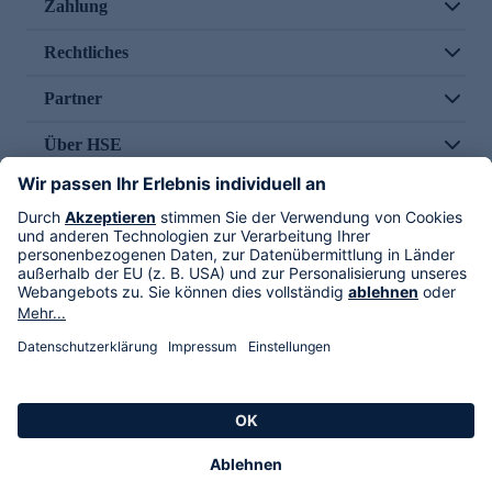
Zahlung
Rechtliches
Partner
Über HSE
Im TV
HSE International
Versand durch
Folge uns
AGB
Datenschutz
Impressum
Alle Rechte vorbehalten. Alle Preise inkl. gesetzlicher MwSt., zzgl. Versandkosten.